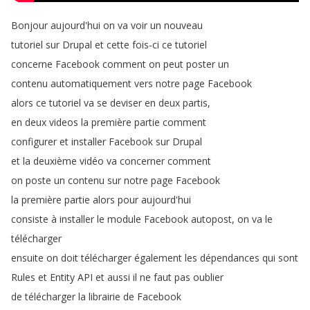
Bonjour
aujourd'hui
on
va
voir
un
nouveau
tutoriel
sur
Drupal
et
cette
fois-ci
ce
tutoriel
concerne
Facebook
comment
on
peut
poster
un
contenu
automatiquement
vers
notre
page
Facebook
alors
ce
tutoriel
va
se
deviser
en
deux
partis
,
en
deux
videos
la
première
partie
comment
configurer
et
installer
Facebook
sur
Drupal
et
la
deuxième
vidéo
va
concerner
comment
on
poste
un
contenu
sur
notre
page
Facebook
la
première
partie
alors
pour
aujourd'hui
consiste
à
installer
le
module
Facebook
autopost
,
on
va
le
télécharger
ensuite
on
doit
télécharger
également
les
dépendances
qui
sont
Rules
et
Entity
API
et
aussi
il
ne
faut
pas
oublier
de
télécharger
la
librairie
de
Facebook