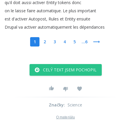
qu'il
doit
aussi
activer
Entity
tokens
donc
on
le
laisse
faire
automatique
.
Le
plus
important
est
d'activer
Autopost
,
Rules
et
Entity
ensuite
Drupal
va
activer
automatiquement
les
dépendances
1
2
3
4
5
...6
CELÝ TEXT JSEM POCHOPIL
Značky
:
Science
O materiálu