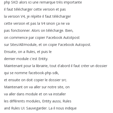
php
SKD
alors
ici
une
remarque
très
importante
il
faut
télécharger
cette
version
et
pas
la
version
V4,
je
répète
il
faut
télécharger
cette
version
et
pas
la
V4
sinon
ça
ne
va
pas
fonctionner
.
Alors
on
télécharge
.
Bien
,
on
commence
par
copier
Facebook
Autotpost
sur
Sites
/
All
/
module
,
et
on
copie
Facebook
Autopost
.
Ensuite
,
on
a
Rules
,
et
puis
le
dernier
module
c'est
Entity
.
Maintenant
pour
la
librairie
,
tout
d'abord
il
faut
créer
un
dossier
qui
se
nomme
facebook-php-sdk
,
et
ensuite
on
doit
copier
le
dossier
src
.
Maintenant
on
va
aller
sur
notre
site
,
on
va
aller
dans
module
et
on
va
installer
les
différents
modules
,
Entity
aussi
,
Rules
and
Rules
UI
.
Sauvegarder
.
La
il
nous
indique