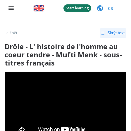
CS
Start learning
Zpět
Skrýt text
Drôle - L' histoire de l'homme au
coeur tendre - Mufti Menk - sous-
titres français