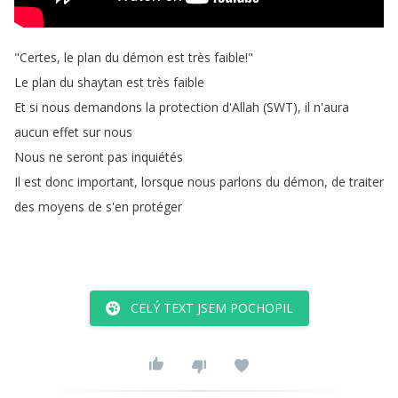
"
Certes
,
le
plan
du
démon
est
très
faible
!"
Le
plan
du
shaytan
est
très
faible
Et
si
nous
demandons
la
protection
d'Allah
(
SWT
),
il
n'aura
aucun
effet
sur
nous
Nous
ne
seront
pas
inquiétés
Il
est
donc
important
,
lorsque
nous
parlons
du
démon
,
de
traiter
des
moyens
de
s'en
protéger
CELÝ TEXT JSEM POCHOPIL