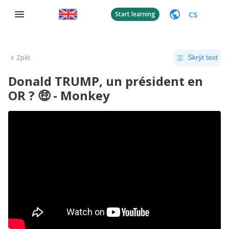
CS
Start learning
Zpět
Skrýt text
Donald TRUMP, un président en
OR ? 🤑 - Monkey