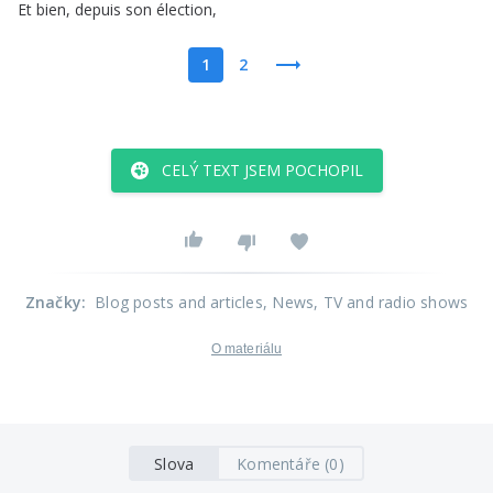
Et
bien
,
depuis
son
élection
,
1
2
CELÝ TEXT JSEM POCHOPIL
Značky
:
Blog posts and articles
, News
, TV and radio shows
O materiálu
Slova
Komentáře (0)