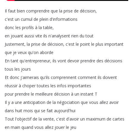
Il
faut
bien
comprendre
que
la
prise
de
décision
,
c'est
un
cumul
de
plein
d'informations
donc
les
profils
à
la
table
,
en
jouant
aussi
vite
ils
n'analysent
rien
du
tout
Justement
,
la
prise
de
décision
,
c'est
le
point
le
plus
important
que
je
veux
qu'on
aborde
En
tant
qu'entrepreneur
,
ils
vont
devoir
prendre
des
décisions
tous
les
jours
Et
donc
j'aimerais
qu'ils
comprennent
comment
ils
doivent
réussir
à
choper
toutes
les
infos
importantes
pour
prendre
le
meilleure
décision
à
un
instant
T
Il
y
a
une
anticipation
de
la
négociation
que
vous
allez
avoir
dans
huit
mois
qui
se
fait
aujourd'hui
Tout
l'objectif
de
la
vente
,
c'est
d'avoir
un
maximum
de
cartes
en
main
quand
vous
allez
jouer
le
jeu