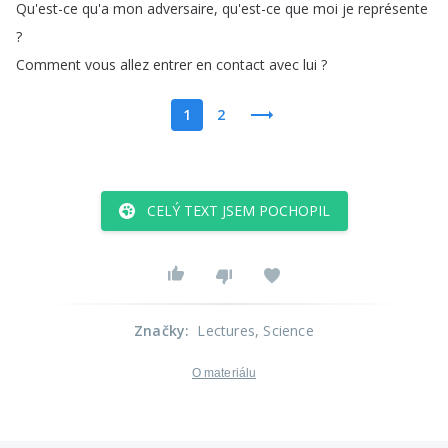
Qu'est-ce
qu'a
mon
adversaire
,
qu'est-ce
que
moi
je
représente
?
Comment
vous
allez
entrer
en
contact
avec
lui
?
1
2
CELÝ TEXT JSEM POCHOPIL
Značky
:
Lectures
, Science
O materiálu