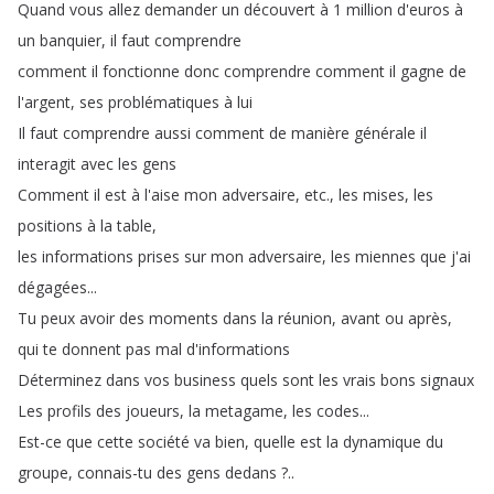
Quand
vous
allez
demander
un
découvert
à
1
million
d'euros
à
un
banquier
,
il
faut
comprendre
comment
il
fonctionne
donc
comprendre
comment
il
gagne
de
l'argent
,
ses
problématiques
à
lui
Il
faut
comprendre
aussi
comment
de
manière
générale
il
interagit
avec
les
gens
Comment
il
est
à
l'aise
mon
adversaire
,
etc
.,
les
mises
,
les
positions
à
la
table
,
les
informations
prises
sur
mon
adversaire
,
les
miennes
que
j'ai
dégagées
...
Tu
peux
avoir
des
moments
dans
la
réunion
,
avant
ou
après
,
qui
te
donnent
pas
mal
d'informations
Déterminez
dans
vos
business
quels
sont
les
vrais
bons
signaux
Les
profils
des
joueurs
,
la
metagame
,
les
codes
...
Est-ce
que
cette
société
va
bien
,
quelle
est
la
dynamique
du
groupe
,
connais-tu
des
gens
dedans
?..