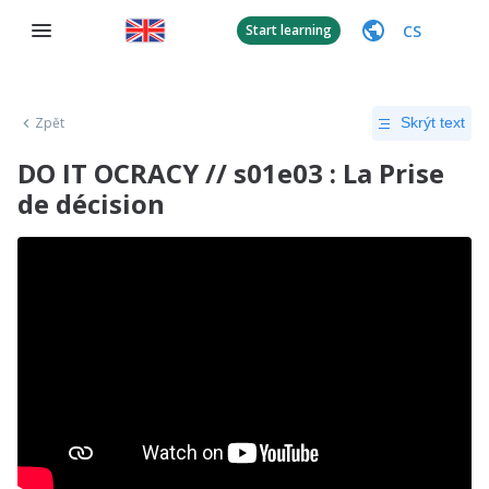
CS
Start learning
Zpět
Skrýt text
DO IT OCRACY // s01e03 : La Prise
de décision