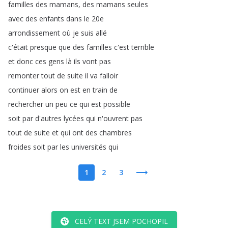
familles
des
mamans
,
des
mamans
seules
avec
des
enfants
dans
le
20e
arrondissement
où
je
suis
allé
c'était
presque
que
des
familles
c'est
terrible
et
donc
ces
gens
là
ils
vont
pas
remonter
tout
de
suite
il
va
falloir
continuer
alors
on
est
en
train
de
rechercher
un
peu
ce
qui
est
possible
soit
par
d'autres
lycées
qui
n'ouvrent
pas
tout
de
suite
et
qui
ont
des
chambres
froides
soit
par
les
universités
qui
1
2
3
CELÝ TEXT JSEM POCHOPIL