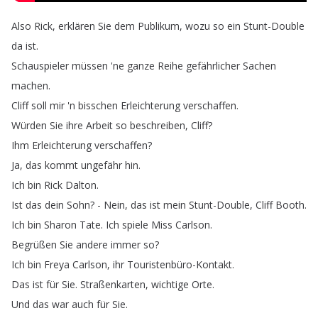
Also
Rick
,
erklären
Sie
dem
Publikum
,
wozu
so
ein
Stunt-Double
da
ist
.
Schauspieler
müssen
'ne
ganze
Reihe
gefährlicher
Sachen
machen
.
Cliff
soll
mir
'n
bisschen
Erleichterung
verschaffen
.
Würden
Sie
ihre
Arbeit
so
beschreiben
,
Cliff
?
Ihm
Erleichterung
verschaffen
?
Ja
,
das
kommt
ungefähr
hin
.
Ich
bin
Rick
Dalton
.
Ist
das
dein
Sohn
?
-
Nein
,
das
ist
mein
Stunt-Double
,
Cliff
Booth
.
Ich
bin
Sharon
Tate
.
Ich
spiele
Miss
Carlson
.
Begrüßen
Sie
andere
immer
so
?
Ich
bin
Freya
Carlson
,
ihr
Touristenbüro-Kontakt
.
Das
ist
für
Sie
.
Straßenkarten
,
wichtige
Orte
.
Und
das
war
auch
für
Sie
.