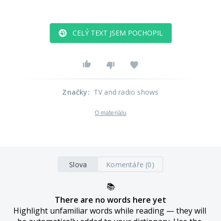
CELÝ TEXT JSEM POCHOPIL
Značky
:
TV and radio shows
O materiálu
Slova
Komentáře (0)
📚
There are no words here yet
Highlight unfamiliar words while reading — they will 