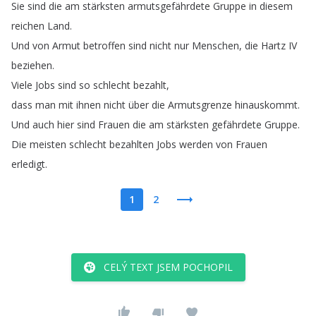
Sie
sind
die
am
stärksten
armutsgefährdete
Gruppe
in
diesem
reichen
Land
.
Und
von
Armut
betroffen
sind
nicht
nur
Menschen
,
die
Hartz
IV
beziehen
.
Viele
Jobs
sind
so
schlecht
bezahlt
,
dass
man
mit
ihnen
nicht
über
die
Armutsgrenze
hinauskommt
.
Und
auch
hier
sind
Frauen
die
am
stärksten
gefährdete
Gruppe
.
Die
meisten
schlecht
bezahlten
Jobs
werden
von
Frauen
erledigt
.
1
2
CELÝ TEXT JSEM POCHOPIL