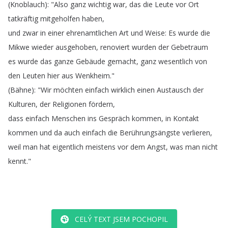
(
Knoblauch
): "
Also
ganz
wichtig
war
,
das
die
Leute
vor
Ort
tatkräftig
mitgeholfen
haben
,
und
zwar
in
einer
ehrenamtlichen
Art
und
Weise
:
Es
wurde
die
Mikwe
wieder
ausgehoben
,
renoviert
wurden
der
Gebetraum
es
wurde
das
ganze
Gebäude
gemacht
,
ganz
wesentlich
von
den
Leuten
hier
aus
Wenkheim
."
(
Bähne
): "
Wir
möchten
einfach
wirklich
einen
Austausch
der
Kulturen
,
der
Religionen
fördern
,
dass
einfach
Menschen
ins
Gespräch
kommen
,
in
Kontakt
kommen
und
da
auch
einfach
die
Berührungsängste
verlieren
,
weil
man
hat
eigentlich
meistens
vor
dem
Angst
,
was
man
nicht
kennt
."
CELÝ TEXT JSEM POCHOPIL