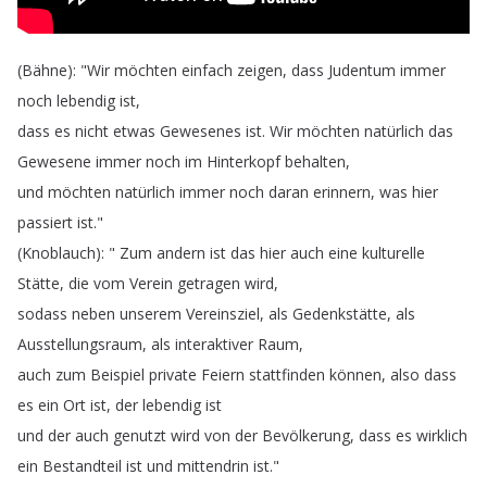
(
Bähne
): "
Wir
möchten
einfach
zeigen
,
dass
Judentum
immer
noch
lebendig
ist
,
dass
es
nicht
etwas
Gewesenes
ist
.
Wir
möchten
natürlich
das
Gewesene
immer
noch
im
Hinterkopf
behalten
,
und
möchten
natürlich
immer
noch
daran
erinnern
,
was
hier
passiert
ist
."
(
Knoblauch
): "
Zum
andern
ist
das
hier
auch
eine
kulturelle
Stätte
,
die
vom
Verein
getragen
wird
,
sodass
neben
unserem
Vereinsziel
,
als
Gedenkstätte
,
als
Ausstellungsraum
,
als
interaktiver
Raum
,
auch
zum
Beispiel
private
Feiern
stattfinden
können
,
also
dass
es
ein
Ort
ist
,
der
lebendig
ist
und
der
auch
genutzt
wird
von
der
Bevölkerung
,
dass
es
wirklich
ein
Bestandteil
ist
und
mittendrin
ist
."