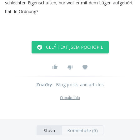
schlechten
Eigenschaften
,
nur
weil
er
mit
dem
Lügen
aufgehört
hat
.
In
Ordnung
?
CELÝ TEXT JSEM POCHOPIL
Značky
:
Blog posts and articles
O materiálu
Slova
Komentáře (0)