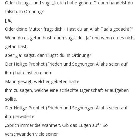
Oder
du
lügst
und
sagt
„
Ja
,
ich
habe
gebetet
“,
dann
handelst
du
falsch
.
In
Ordnung
?
[
Ja
.]
Oder
deine
Mutter
fragt
dich
: „
Hast
du
an
Allah
Taala
gedacht
?“
Wenn
du
es
getan
hast
,
dann
sagst
du
„
Ja
“
und
wenn
du
es
nicht
getan
hast
,
aber
„
Ja
“
sagst
,
dann
lügst
du
.
In
Ordnung
?
Der
Heilige
Prophet
(
Frieden
und
Segnungen
Allahs
seien
auf
ihm
)
hat
einst
zu
einem
Mann
gesagt
,
welcher
gebeten
hatte
ihm
zu
sagen
,
welche
eine
schlechte
Eigenschaft
er
aufgeben
sollte
.
Der
Heilige
Prophet
(
Frieden
und
Segnungen
Allahs
seien
auf
ihm
)
erwiderte
:
„
Sprich
immer
die
Wahrheit
.
Gib
das
Lügen
auf
.
“
So
verschwanden
viele
seiner