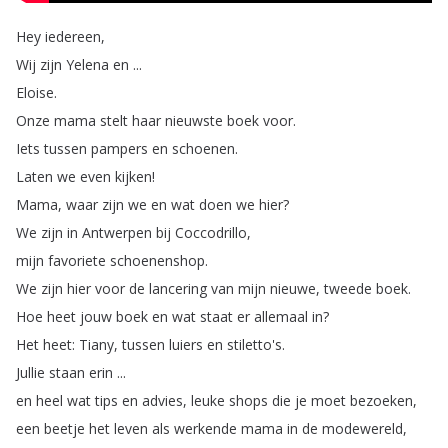
Hey
iedereen
,
Wij
zijn
Yelena
en
...
Eloise
.
Onze
mama
stelt
haar
nieuwste
boek
voor
.
Iets
tussen
pampers
en
schoenen
.
Laten
we
even
kijken
!
Mama
,
waar
zijn
we
en
wat
doen
we
hier
?
We
zijn
in
Antwerpen
bij
Coccodrillo
,
mijn
favoriete
schoenenshop
.
We
zijn
hier
voor
de
lancering
van
mijn
nieuwe
,
tweede
boek
.
Hoe
heet
jouw
boek
en
wat
staat
er
allemaal
in
?
Het
heet
:
Tiany
,
tussen
luiers
en
stiletto's
.
Jullie
staan
erin
...
en
heel
wat
tips
en
advies
,
leuke
shops
die
je
moet
bezoeken
,
een
beetje
het
leven
als
werkende
mama
in
de
modewereld
,