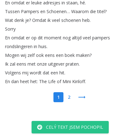
En
omdat
er
leuke
adresjes
in
staan
,
hé
.
Tussen
Pampers
en
Schoenen
…
Waarom
die
titel
?
Wat
denk
je
?
Omdat
ik
veel
schoenen
heb
.
Sorry
En
omdat
er
op
dit
moment
nog
altijd
veel
pampers
rondslingeren
in
huis
.
Mogen
wij
zelf
ook
eens
een
boek
maken
?
Ik
zal
eens
met
onze
uitgever
praten
.
Volgens
mij
wordt
dat
een
hit
.
En
dan
heet
het
:
The
Life
of
Mini
Kiriloff
.
1
2
CELÝ TEXT JSEM POCHOPIL