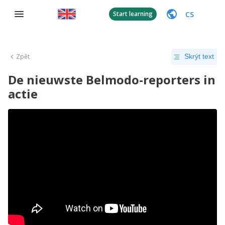
CS
Start learning
Zpět
Skrýt text
De nieuwste Belmodo-reporters in
actie