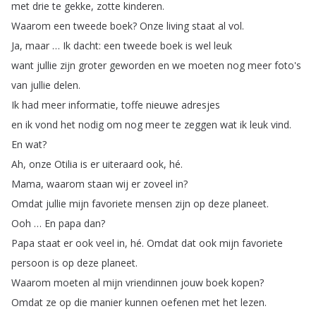
met
drie
te
gekke
,
zotte
kinderen
.
Waarom
een
tweede
boek
?
Onze
living
staat
al
vol
.
Ja
,
maar
…
Ik
dacht
:
een
tweede
boek
is
wel
leuk
want
jullie
zijn
groter
geworden
en
we
moeten
nog
meer
foto's
van
jullie
delen
.
Ik
had
meer
informatie
,
toffe
nieuwe
adresjes
en
ik
vond
het
nodig
om
nog
meer
te
zeggen
wat
ik
leuk
vind
.
En
wat
?
Ah
,
onze
Otilia
is
er
uiteraard
ook
,
hé
.
Mama
,
waarom
staan
wij
er
zoveel
in
?
Omdat
jullie
mijn
favoriete
mensen
zijn
op
deze
planeet
.
Ooh
…
En
papa
dan
?
Papa
staat
er
ook
veel
in
,
hé
.
Omdat
dat
ook
mijn
favoriete
persoon
is
op
deze
planeet
.
Waarom
moeten
al
mijn
vriendinnen
jouw
boek
kopen
?
Omdat
ze
op
die
manier
kunnen
oefenen
met
het
lezen
.