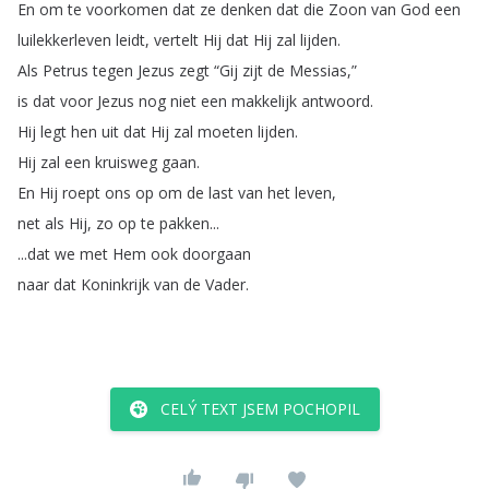
En
om
te
voorkomen
dat
ze
denken
dat
die
Zoon
van
God
een
luilekkerleven
leidt
,
vertelt
Hij
dat
Hij
zal
lijden
.
Als
Petrus
tegen
Jezus
zegt
“
Gij
zijt
de
Messias
,”
is
dat
voor
Jezus
nog
niet
een
makkelijk
antwoord
.
Hij
legt
hen
uit
dat
Hij
zal
moeten
lijden
.
Hij
zal
een
kruisweg
gaan
.
En
Hij
roept
ons
op
om
de
last
van
het
leven
,
net
als
Hij
,
zo
op
te
pakken
...
...
dat
we
met
Hem
ook
doorgaan
naar
dat
Koninkrijk
van
de
Vader
.
CELÝ TEXT JSEM POCHOPIL