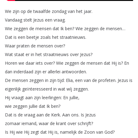
We
zijn
op
de
twaalfde
zondag
van
het
jaar
.
Vandaag
stelt
Jezus
een
vraag
.
Wie
zeggen
de
mensen
dat
Ik
ben
?
Wie
zeggen
de
mensen
…
Dat
is
een
beetje
zoals
het
straatnieuws
.
Waar
praten
de
mensen
over
?
Wat
staat
er
in
het
straatnieuws
over
Jezus
?
Horen
we
daar
iets
over
?
Wie
zeggen
de
mensen
dat
Hij
is
?
En
dan
inderdaad
zijn
er
allerlei
antwoorden
.
De
mensen
zeggen
in
zijn
tijd
:
Elia
,
een
van
de
profeten
.
Jezus
is
eigenlijk
geïnteresseerd
in
wat
wíj
zeggen
.
Hij
vraagt
aan
zijn
leerlingen
:
En
jullie
,
wie
zeggen
jullie
dat
Ik
ben
?
Dat
is
de
vraag
aan
de
Kerk
.
Aan
ons
.
Is
Jezus
zomaar
iemand
,
waar
de
krant
over
schrijft
?
Is
Hij
wie
Hij
zegt
dat
Hij
is
,
namelijk
de
Zoon
van
God
?