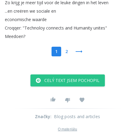
Zo
krijg
je
meer
tijd
voor
de
leuke
dingen
in
het
leven
...
en
creëren
we
sociale
en
economische
waarde
Croqqer
: "
Technoloy
connects
and
Humanity
unites
"
Meedoen
?
1
2
CELÝ TEXT JSEM POCHOPIL
Značky
:
Blog posts and articles
O materiálu