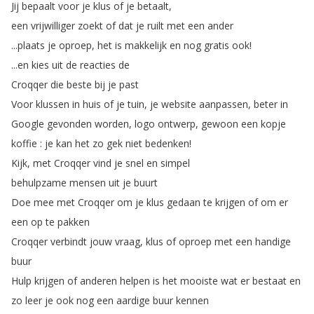
Jij
bepaalt
voor
je
klus
of
je
betaalt
,
een
vrijwilliger
zoekt
of
dat
je
ruilt
met
een
ander
...
plaats
je
oproep
,
het
is
makkelijk
en
nog
gratis
ook
!
...
en
kies
uit
de
reacties
de
Croqqer
die
beste
bij
je
past
Voor
klussen
in
huis
of
je
tuin
,
je
website
aanpassen
,
beter
in
Google
gevonden
worden
,
logo
ontwerp
,
gewoon
een
kopje
koffie
:
je
kan
het
zo
gek
niet
bedenken
!
Kijk
,
met
Croqqer
vind
je
snel
en
simpel
behulpzame
mensen
uit
je
buurt
Doe
mee
met
Croqqer
om
je
klus
gedaan
te
krijgen
of
om
er
een
op
te
pakken
Croqqer
verbindt
jouw
vraag
,
klus
of
oproep
met
een
handige
buur
Hulp
krijgen
of
anderen
helpen
is
het
mooiste
wat
er
bestaat
en
zo
leer
je
ook
nog
een
aardige
buur
kennen