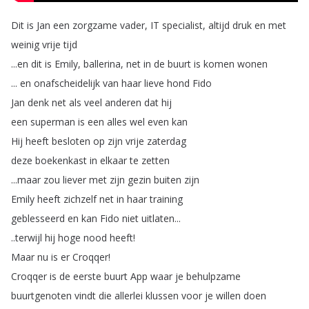
Dit
is
Jan
een
zorgzame
vader
,
IT
specialist
,
altijd
druk
en
met
weinig
vrije
tijd
...
en
dit
is
Emily
,
ballerina
,
net
in
de
buurt
is
komen
wonen
...
en
onafscheidelijk
van
haar
lieve
hond
Fido
Jan
denk
net
als
veel
anderen
dat
hij
een
superman
is
een
alles
wel
even
kan
Hij
heeft
besloten
op
zijn
vrije
zaterdag
deze
boekenkast
in
elkaar
te
zetten
...
maar
zou
liever
met
zijn
gezin
buiten
zijn
Emily
heeft
zichzelf
net
in
haar
training
geblesseerd
en
kan
Fido
niet
uitlaten
...
..
terwijl
hij
hoge
nood
heeft
!
Maar
nu
is
er
Croqqer
!
Croqqer
is
de
eerste
buurt
App
waar
je
behulpzame
buurtgenoten
vindt
die
allerlei
klussen
voor
je
willen
doen