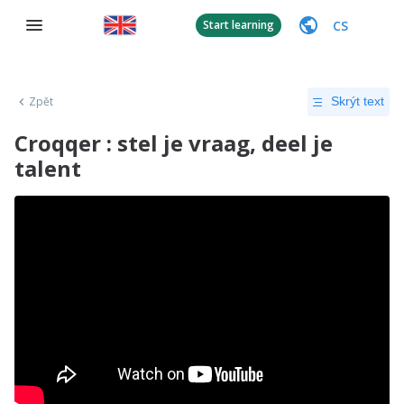
CS
Start learning
Zpět
Skrýt text
Croqqer : stel je vraag, deel je
talent