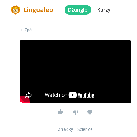
Džungle
Kurzy
Zpět
Značky
:
Science