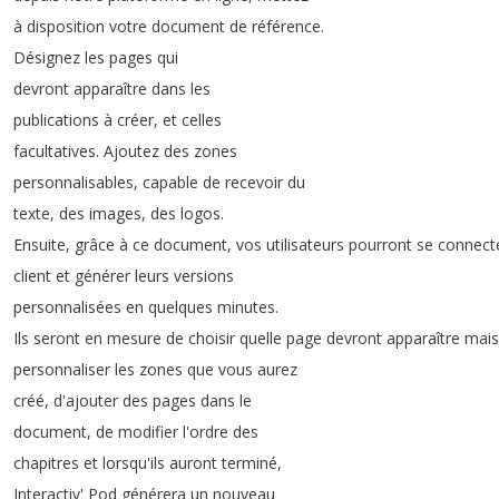
à
disposition
votre
document
de
référence
.
Désignez
les
pages
qui
devront
apparaître
dans
les
publications
à
créer
,
et
celles
facultatives
.
Ajoutez
des
zones
personnalisables
,
capable
de
recevoir
du
texte
,
des
images
,
des
logos
.
Ensuite
,
grâce
à
ce
document
,
vos
utilisateurs
pourront
se
connect
client
et
générer
leurs
versions
personnalisées
en
quelques
minutes
.
Ils
seront
en
mesure
de
choisir
quelle
page
devront
apparaître
mais
personnaliser
les
zones
que
vous
aurez
créé
,
d'ajouter
des
pages
dans
le
document
,
de
modifier
l'ordre
des
chapitres
et
lorsqu'ils
auront
terminé
,
Interactiv'
Pod
générera
un
nouveau