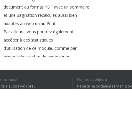
document
au
format
PDF
avec
un
sommaire
et
une
pagination
recalculés
aussi
bien
adaptés
au
web
qu'au
Print
.
Par
ailleurs
,
vous
pourrez
également
accéder
à
des
statistiques
d'utilisation
de
ce
module
,
comme
par
exemple
le
nombre
de
générations
effectuées
,
les
pages
les
plus
sélectionnés
,
ou
connaître
les
í informace
Pomoc a podpora
principaux
utilisateurs
.
žitele autorských práv
Napište na oddělení servisní po
Vous
avez
des
questions
?
Aucun
problème
,
y ochrany osobních údajů
FAQ
notre
équipe
de
support
française
est
 of Use
disponible
tous
les
jours
ouvrés
de
9h
à
18h
Interactiv'
Pod
est
une
solution
de
génération
de
PDF
à
la
demande
,
Rozšíření prohlížeče
proposée
par
Interactiv'
Technologies
.