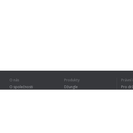
O nás
Produkty
Právn
O společnosti
Džungle
Pro dr
Pro partnery
Procvičování
Zásad
Kontakty
Slovník
Terms
Sitemap