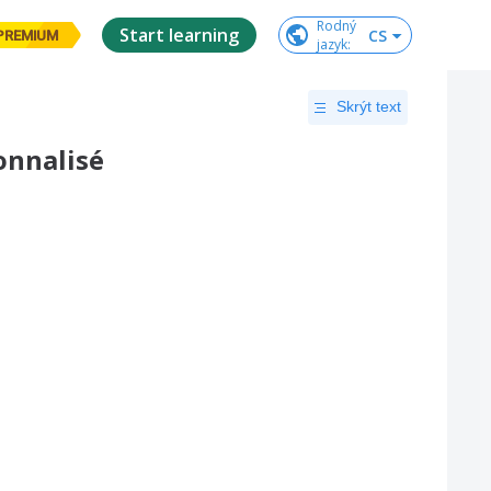
Rodný

Start learning
CS
PREMIUM
jazyk
:
Skrýt text
onnalisé