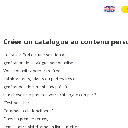
Créer un catalogue au contenu pers
Interactiv'
Pod
est
une
solution
de
génération
de
catalogue
personnalisé
.
Vous
souhaitez
permettre
à
vos
collaborateurs
,
clients
ou
partenaires
de
générer
des
documents
adaptés
à
leurs
besoins
à
partir
de
votre
catalogue
complet
?
C'est
possible
.
Comment
cela
fonctionne
?
Dans
un
premier
temps
,
depuis
notre
plateforme
en
ligne
,
mettez