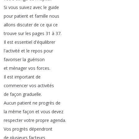
Si
vous
suivez
avec
le
guide
pour
patient
et
famille
nous
allons
discuter
de
ce
qui
ce
trouve
sur
les
pages
31
à
37.
Il
est
essentiel
d'équilibrer
l'activité
et
le
repos
pour
favoriser
la
guérison
et
ménager
vos
forces
.
Il
est
important
de
commencer
vos
activités
de
façon
graduelle
.
Aucun
patient
ne
progrès
de
la
même
façon
et
vous
devez
respecter
votre
propre
agenda
.
Vos
progrès
dépendront
de
plusieurs
facteurs