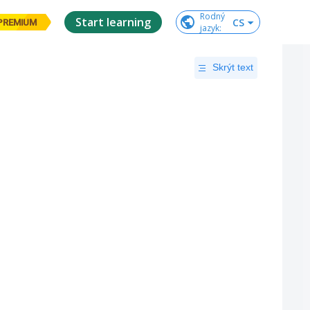
Rodný

Start learning
CS
PREMIUM
jazyk
:
Skrýt text