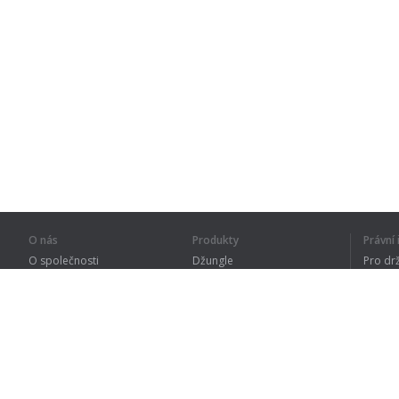
O nás
Produkty
Právn
O společnosti
Džungle
Pro dr
Pro partnery
Procvičování
Zásad
Kontakty
Slovník
Terms
Sitemap