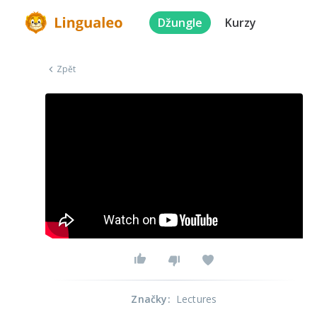
Džungle
Kurzy
Zpět
Značky
:
Lectures