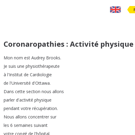
Coronaropathies : Activité physique
Mon
nom
est
Audrey
Brooks
.
Je
suis
une
physiothérapeute
à
l'Institut
de
Cardiologie
de
l'Université
d'Ottawa
.
Dans
cette
section
nous
allons
parler
d'activité
physique
pendant
votre
récupération
.
Nous
allons
concentrer
sur
les
6
semaines
suivant
votre
congé
de
l'hôpital
.