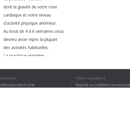
dont
la
gravité
de
votre
crise
cardiaque
et
votre
niveau
d'activité
physique
antérieur
.
Au
bout
de
4
à
6
semaines
vous
devriez
avoir
repris
la
plupart
des
activités
habituelles
.
La
practique
régulière
d'activité
physique
est
fortement
recommander
í informace
Pomoc a podpora
car
ceci
à
de
nombreux
žitele autorských práv
Napište na oddělení servisní po
bienfaits
sur
la
santé
.
y ochrany osobních údajů
FAQ
Entre
autre
,
l'activité
 of Use
physique
améliore
l'efficacité
du
cœur
et
des
poumons
,
améliore
le
cholestérol
HDL
Rozšíření prohlížeče
et
les
triglycérides
,
abaisse