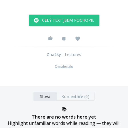
CELÝ TEXT JSEM POCHOPIL
Značky
:
Lectures
O materiálu
Slova
Komentáře (0)
📚
There are no words here yet
Highlight unfamiliar words while reading — they will 