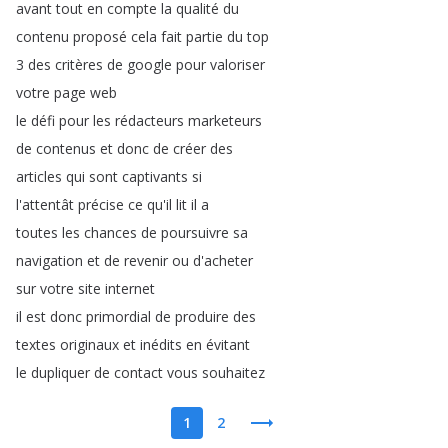
avant
tout
en
compte
la
qualité
du
contenu
proposé
cela
fait
partie
du
top
3
des
critères
de
google
pour
valoriser
votre
page
web
le
défi
pour
les
rédacteurs
marketeurs
de
contenus
et
donc
de
créer
des
articles
qui
sont
captivants
si
l'attentât
précise
ce
qu'il
lit
il
a
toutes
les
chances
de
poursuivre
sa
navigation
et
de
revenir
ou
d'acheter
sur
votre
site
internet
il
est
donc
primordial
de
produire
des
textes
originaux
et
inédits
en
évitant
le
dupliquer
de
contact
vous
souhaitez
1
2