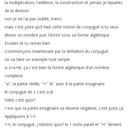
la
multiplication
,
l'addition
,
la
soustraction
et
jamais
je
teparles
de
la
division
non
je
ne
l'ai
pas
oublié
,
merci
mais
c'est
juste
qu'il
faut
cette
notion
de
conjugué
si
tu
veux
diviser
un
nombre
puis
l'écrire
sous
sa
forme
algébrique
Essaies
et
tu
verras
bien
Commençons
maintenant
par
la
définition
du
conjugué
on
va
faire
un
exemple
tout
simple
si
z
=
a
+
ib
,
ça
c'est
bien
la
forme
algébrique
d'un
nombre
complexe
"
a
",
la
partie
réelle
, "+" 'ib
"
avec
b
la
partie
imaginaire
le
conjugué
de
z
c'est
a-ib
l'idée
c'est
quoi
?
c'est
que
ta
partie
imaginaire
va
devenir
négative
,
c'est
juste
ça
Appliquons
à
1+
i
1+
i
,
le
conjugué
,
j'obtiens
quoi
?
le
1
reste
pareil
et
"+
i
"
devient