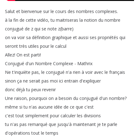
Salut
et
bienvenue
sur
le
cours
des
nombres
complexes
.
à
la
fin
de
cette
vidéo
,
tu
maitriseras
la
notion
du
nombre
conjugué
de
z
qui
se
note
z
(
barre
)
on
va
voir
sa
définition
graphique
et
aussi
ses
propriétés
qui
seront
très
utiles
pour
le
calcul
Allez
!
On
est
parti
!
Conjugué
d'un
Nombre
Complexe
-
Mathrix
Ne
t'inquiète
pas
,
le
conjugué
n'a
rien
à
voir
avec
le
français
sinon
ça
ne
serait
pas
moi
ici
entrain
d'expliquer
donc
déjà
tu
peux
revenir
Une
raison
,
pourquoi
on
a
besoin
du
conjugué
d'un
nombre
?
même
si
tu
n'as
aucune
idée
de
ce
que
c'est
c'est
tout
simplement
pour
calculer
les
divisions
tu
n'as
pas
remarqué
que
jusqu'à
maintenant
je
te
parle
d'opérations
tout
le
temps