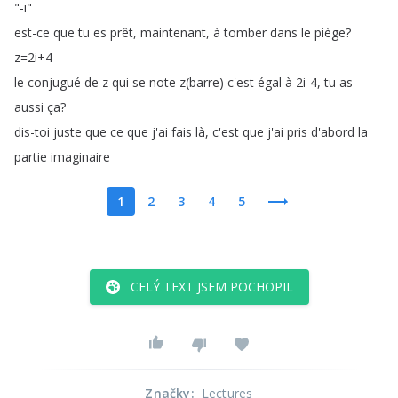
"-i
"
est-ce
que
tu
es
prêt
,
maintenant
,
à
tomber
dans
le
piège
?
z
=2i
+4
le
conjugué
de
z
qui
se
note
z
(
barre
)
c'est
égal
à
2i-4,
tu
as
aussi
ça
?
dis-toi
juste
que
ce
que
j'ai
fais
là
,
c'est
que
j'ai
pris
d'abord
la
partie
imaginaire
1
2
3
4
5
CELÝ TEXT JSEM POCHOPIL
Značky
:
Lectures