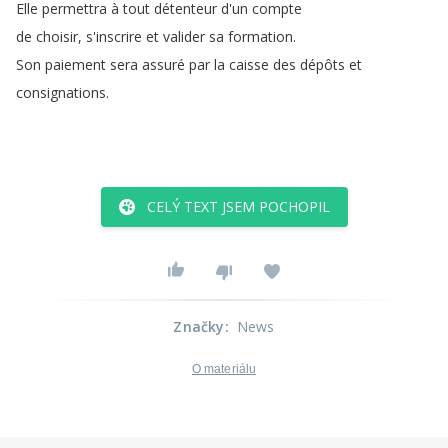
Elle
permettra
à
tout
détenteur
d'un
compte
de
choisir
,
s'inscrire
et
valider
sa
formation
.
Son
paiement
sera
assuré
par
la
caisse
des
dépôts
et
consignations
.
CELÝ TEXT JSEM POCHOPIL
Značky
:
News
O materiálu