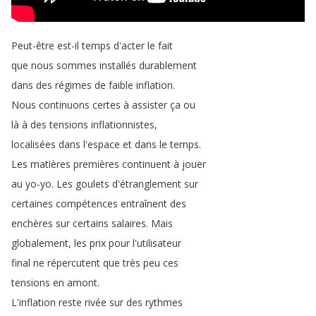
Peut-être
est-il
temps
d'acter
le
fait
que
nous
sommes
installés
durablement
dans
des
régimes
de
faible
inflation
.
Nous
continuons
certes
à
assister
ça
ou
là
à
des
tensions
inflationnistes
,
localisées
dans
l'espace
et
dans
le
temps
.
Les
matières
premières
continuent
à
jouer
au
yo-yo
.
Les
goulets
d'étranglement
sur
certaines
compétences
entraînent
des
enchères
sur
certains
salaires
.
Mais
globalement
,
les
prix
pour
l'utilisateur
final
ne
répercutent
que
très
peu
ces
tensions
en
amont
.
L'inflation
reste
rivée
sur
des
rythmes