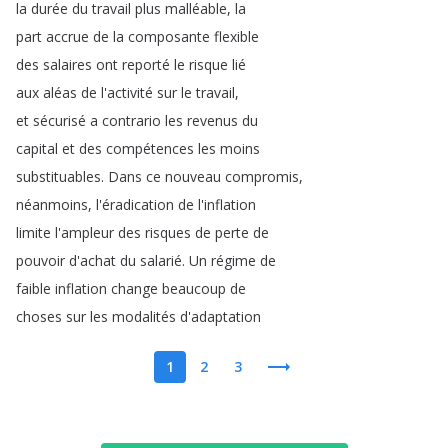
la
durée
du
travail
plus
malléable
,
la
part
accrue
de
la
composante
flexible
des
salaires
ont
reporté
le
risque
lié
aux
aléas
de
l'activité
sur
le
travail
,
et
sécurisé
a
contrario
les
revenus
du
capital
et
des
compétences
les
moins
substituables
.
Dans
ce
nouveau
compromis
,
néanmoins
,
l'éradication
de
l'inflation
limite
l'ampleur
des
risques
de
perte
de
pouvoir
d'achat
du
salarié
.
Un
régime
de
faible
inflation
change
beaucoup
de
choses
sur
les
modalités
d'adaptation
1
2
3