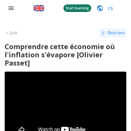
CS
Start learning
Zpět
Skrýt text
Comprendre cette économie où
l'inflation s'évapore [Olivier
Passet]