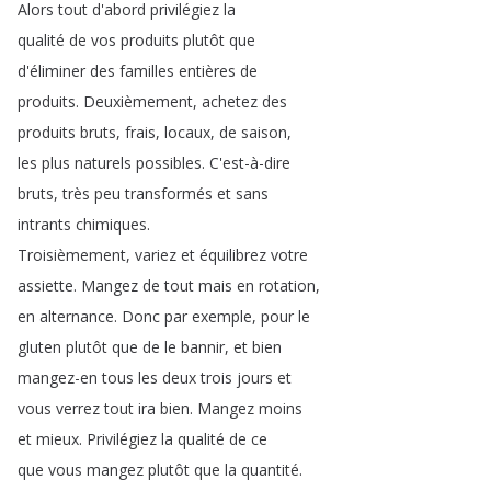
Alors
tout
d'abord
privilégiez
la
qualité
de
vos
produits
plutôt
que
d'éliminer
des
familles
entières
de
produits
.
Deuxièmement
,
achetez
des
produits
bruts
,
frais
,
locaux
,
de
saison
,
les
plus
naturels
possibles
.
C'est-à-dire
bruts
,
très
peu
transformés
et
sans
intrants
chimiques
.
Troisièmement
,
variez
et
équilibrez
votre
assiette
.
Mangez
de
tout
mais
en
rotation
,
en
alternance
.
Donc
par
exemple
,
pour
le
gluten
plutôt
que
de
le
bannir
,
et
bien
mangez-en
tous
les
deux
trois
jours
et
vous
verrez
tout
ira
bien
.
Mangez
moins
et
mieux
.
Privilégiez
la
qualité
de
ce
que
vous
mangez
plutôt
que
la
quantité
.