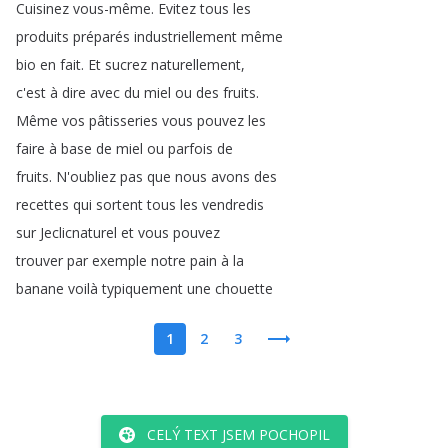
Cuisinez
vous-même
.
Evitez
tous
les
produits
préparés
industriellement
même
bio
en
fait
.
Et
sucrez
naturellement
,
c'est
à
dire
avec
du
miel
ou
des
fruits
.
Même
vos
pâtisseries
vous
pouvez
les
faire
à
base
de
miel
ou
parfois
de
fruits
.
N'oubliez
pas
que
nous
avons
des
recettes
qui
sortent
tous
les
vendredis
sur
Jeclicnaturel
et
vous
pouvez
trouver
par
exemple
notre
pain
à
la
banane
voilà
typiquement
une
chouette
1
2
3
CELÝ TEXT JSEM POCHOPIL