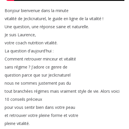
Bonjour
bienvenue
dans
la
minute
vitalité
de
Jeclicnaturel
,
le
guide
en
ligne
de
la
vitalité
!
Une
question
,
une
réponse
saine
et
naturelle
.
Je
suis
Laurence
,
votre
coach
nutrition
vitalité
.
La
question
d'aujourd'hui
:
Comment
retrouver
minceur
et
vitalité
sans
régime
?
J'adore
ce
genre
de
question
parce
que
sur
Jeclicnaturel
nous
ne
sommes
justement
pas
du
tout
branchées
régimes
mais
vraiment
style
de
vie
.
Alors
voici
10
conseils
précieux
pour
vous
sentir
bien
dans
votre
peau
et
retrouver
votre
pleine
forme
et
votre
pleine
vitalité
.