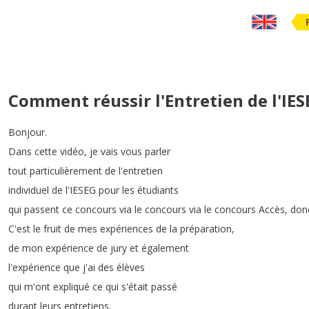
Comment réussir l'Entretien de l'IES
Bonjour
.
Dans
cette
vidéo
,
je
vais
vous
parler
tout
particulièrement
de
l'entretien
individuel
de
l'IESEG
pour
les
étudiants
qui
passent
ce
concours
via
le
concours
via
le
concours
Accès
,
don
C'est
le
fruit
de
mes
expériences
de
la
préparation
,
de
mon
expérience
de
jury
et
également
l'expérience
que
j'ai
des
élèves
qui
m'ont
expliqué
ce
qui
s'était
passé
durant
leurs
entretiens
.