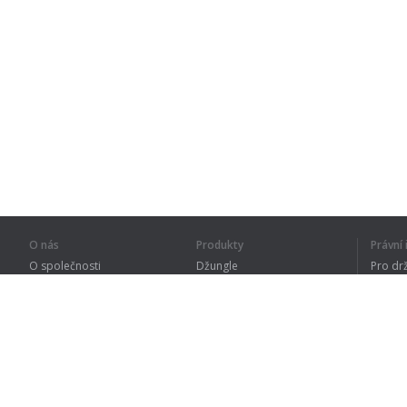
O nás
Produkty
Právn
O společnosti
Džungle
Pro dr
Pro partnery
Procvičování
Zásad
Kontakty
Slovník
Terms
Sitemap