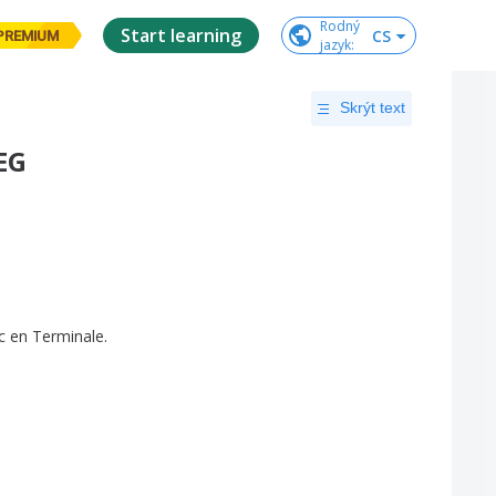
Rodný

Start learning
CS
PREMIUM
jazyk
:
Skrýt text
EG
c
en
Terminale
.