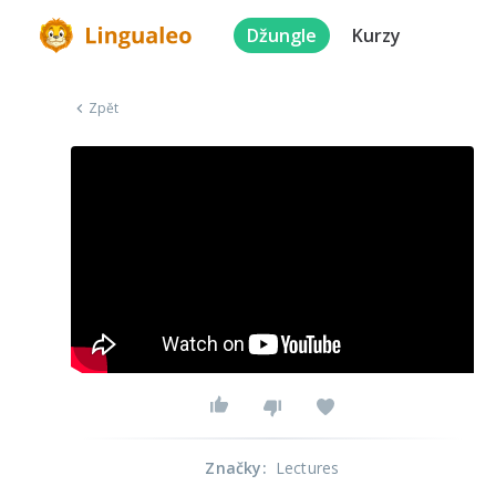
Džungle
Kurzy
Zpět
Značky
:
Lectures