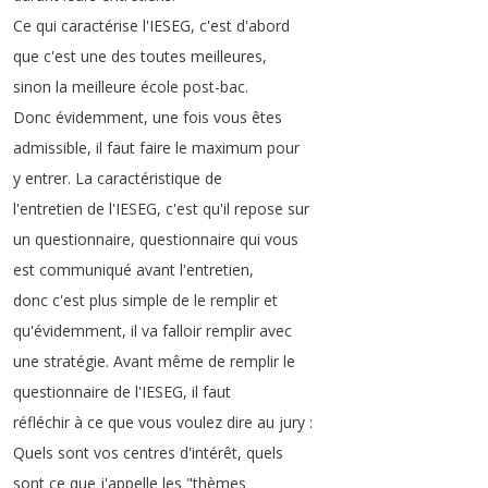
Ce
qui
caractérise
l'IESEG
,
c'est
d'abord
que
c'est
une
des
toutes
meilleures
,
sinon
la
meilleure
école
post-bac
.
Donc
évidemment
,
une
fois
vous
êtes
admissible
,
il
faut
faire
le
maximum
pour
y
entrer
.
La
caractéristique
de
l'entretien
de
l'IESEG
,
c'est
qu'il
repose
sur
un
questionnaire
,
questionnaire
qui
vous
est
communiqué
avant
l'entretien
,
donc
c'est
plus
simple
de
le
remplir
et
qu'évidemment
,
il
va
falloir
remplir
avec
une
stratégie
.
Avant
même
de
remplir
le
questionnaire
de
l'IESEG
,
il
faut
réfléchir
à
ce
que
vous
voulez
dire
au
jury
:
Quels
sont
vos
centres
d'intérêt
,
quels
sont
ce
que
j'appelle
les
"
thèmes