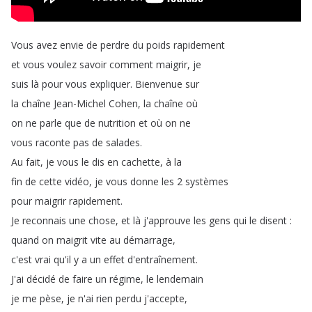
Vous
avez
envie
de
perdre
du
poids
rapidement
et
vous
voulez
savoir
comment
maigrir
,
je
suis
là
pour
vous
expliquer
.
Bienvenue
sur
la
chaîne
Jean-Michel
Cohen
,
la
chaîne
où
on
ne
parle
que
de
nutrition
et
où
on
ne
vous
raconte
pas
de
salades
.
Au
fait
,
je
vous
le
dis
en
cachette
,
à
la
fin
de
cette
vidéo
,
je
vous
donne
les
2
systèmes
pour
maigrir
rapidement
.
Je
reconnais
une
chose
,
et
là
j'approuve
les
gens
qui
le
disent
:
quand
on
maigrit
vite
au
démarrage
,
c'est
vrai
qu'il
y
a
un
effet
d'entraînement
.
J'ai
décidé
de
faire
un
régime
,
le
lendemain
je
me
pèse
,
je
n'ai
rien
perdu
j'accepte
,