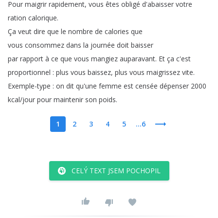
Pour
maigrir
rapidement
,
vous
êtes
obligé
d'abaisser
votre
ration
calorique
.
Ça
veut
dire
que
le
nombre
de
calories
que
vous
consommez
dans
la
journée
doit
baisser
par
rapport
à
ce
que
vous
mangiez
auparavant
.
Et
ça
c'est
proportionnel
:
plus
vous
baissez
,
plus
vous
maigrissez
vite
.
Exemple-type
:
on
dit
qu'une
femme
est
censée
dépenser
2000
kcal
/
jour
pour
maintenir
son
poids
.
1
2
3
4
5
...6
CELÝ TEXT JSEM POCHOPIL