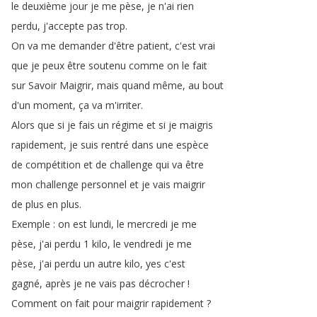
le
deuxième
jour
je
me
pèse
,
je
n'ai
rien
perdu
,
j'accepte
pas
trop
.
On
va
me
demander
d'être
patient
,
c'est
vrai
que
je
peux
être
soutenu
comme
on
le
fait
sur
Savoir
Maigrir
,
mais
quand
même
,
au
bout
d'un
moment
,
ça
va
m'irriter
.
Alors
que
si
je
fais
un
régime
et
si
je
maigris
rapidement
,
je
suis
rentré
dans
une
espèce
de
compétition
et
de
challenge
qui
va
être
mon
challenge
personnel
et
je
vais
maigrir
de
plus
en
plus
.
Exemple
:
on
est
lundi
,
le
mercredi
je
me
pèse
,
j'ai
perdu
1
kilo
,
le
vendredi
je
me
pèse
,
j'ai
perdu
un
autre
kilo
,
yes
c'est
gagné
,
après
je
ne
vais
pas
décrocher
!
Comment
on
fait
pour
maigrir
rapidement
?