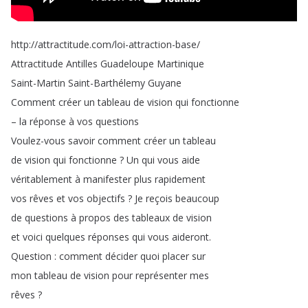
http
://
attractitude
.
com
/
loi-attraction-base
/
Attractitude
Antilles
Guadeloupe
Martinique
Saint-Martin
Saint-Barthélemy
Guyane
Comment
créer
un
tableau
de
vision
qui
fonctionne
–
la
réponse
à
vos
questions
Voulez-vous
savoir
comment
créer
un
tableau
de
vision
qui
fonctionne
?
Un
qui
vous
aide
véritablement
à
manifester
plus
rapidement
vos
rêves
et
vos
objectifs
?
Je
reçois
beaucoup
de
questions
à
propos
des
tableaux
de
vision
et
voici
quelques
réponses
qui
vous
aideront
.
Question
:
comment
décider
quoi
placer
sur
mon
tableau
de
vision
pour
représenter
mes
rêves
?