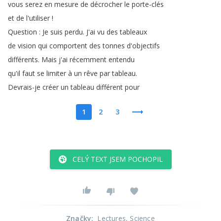
vous
serez
en
mesure
de
décrocher
le
porte-clés
et
de
l'utiliser
!
Question
:
Je
suis
perdu
.
J'ai
vu
des
tableaux
de
vision
qui
comportent
des
tonnes
d'objectifs
différents
.
Mais
j'ai
récemment
entendu
qu'il
faut
se
limiter
à
un
rêve
par
tableau
.
Devrais-je
créer
un
tableau
différent
pour
1
2
3
CELÝ TEXT JSEM POCHOPIL
Značky
:
Lectures
, Science