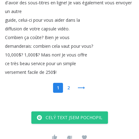
d'avoir
des
sous-titres
en
ligne
!
Je
vais
également
vous
envoyer
un
autre
guide
,
celui-ci
pour
vous
aider
dans
la
diffusion
de
votre
capsule
vidéo
.
Combien
ça
coûte
?
Bien
je
vous
demanderais
:
combien
cela
vaut
pour
vous
?
10,000$?
1,000$?
Mais
non
!
Je
vous
offre
ce
très
beau
service
pour
un
simple
versement
facile
de
250$!
1
2
CELÝ TEXT JSEM POCHOPIL