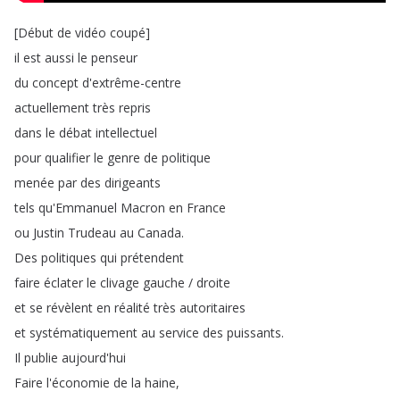
[
Début
de
vidéo
coupé
]
il
est
aussi
le
penseur
du
concept
d'extrême-centre
actuellement
très
repris
dans
le
débat
intellectuel
pour
qualifier
le
genre
de
politique
menée
par
des
dirigeants
tels
qu'Emmanuel
Macron
en
France
ou
Justin
Trudeau
au
Canada
.
Des
politiques
qui
prétendent
faire
éclater
le
clivage
gauche
/
droite
et
se
révèlent
en
réalité
très
autoritaires
et
systématiquement
au
service
des
puissants
.
Il
publie
aujourd'hui
Faire
l'économie
de
la
haine
,