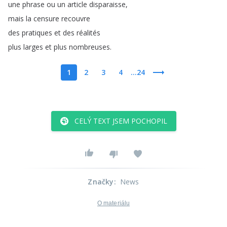
une
phrase
ou
un
article
disparaisse
,
mais
la
censure
recouvre
des
pratiques
et
des
réalités
plus
larges
et
plus
nombreuses
.
1
2
3
4
...24
CELÝ TEXT JSEM POCHOPIL
Značky
:
News
O materiálu