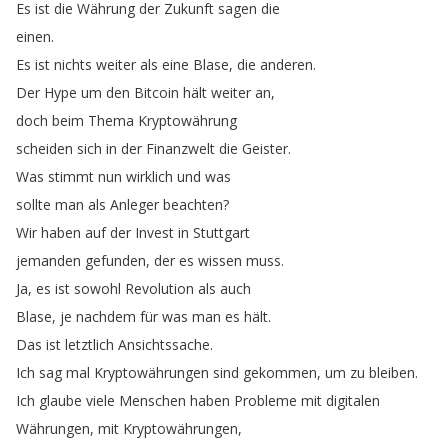
Es
ist
die
Währung
der
Zukunft
sagen
die
einen
.
Es
ist
nichts
weiter
als
eine
Blase
,
die
anderen
.
Der
Hype
um
den
Bitcoin
hält
weiter
an
,
doch
beim
Thema
Kryptowährung
scheiden
sich
in
der
Finanzwelt
die
Geister
.
Was
stimmt
nun
wirklich
und
was
sollte
man
als
Anleger
beachten
?
Wir
haben
auf
der
Invest
in
Stuttgart
jemanden
gefunden
,
der
es
wissen
muss
.
Ja
,
es
ist
sowohl
Revolution
als
auch
Blase
,
je
nachdem
für
was
man
es
hält
.
Das
ist
letztlich
Ansichtssache
.
Ich
sag
mal
Kryptowährungen
sind
gekommen
,
um
zu
bleiben
.
Ich
glaube
viele
Menschen
haben
Probleme
mit
digitalen
Währungen
,
mit
Kryptowährungen
,