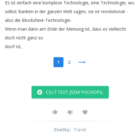
Es
ist
einfach
eine
komplexe
Technologie
,
eine
Technologie
,
wo
selbst
Banken
in
der
ganzen
Welt
sagen
,
sie
ist
revolutionär
-
also
die
Blockshine-Technologie
.
Wenn
man
dann
am
Ende
der
Meinung
ist
,
dass
es
vielleicht
doch
nicht
ganz
so
doof
ist
,
1
2
CELÝ TEXT JSEM POCHOPIL
Značky
:
Travel