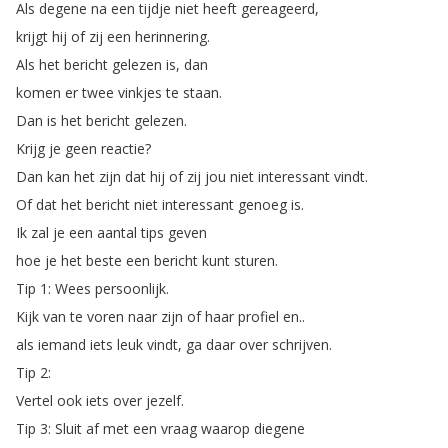
Als
degene
na
een
tijdje
niet
heeft
gereageerd
,
krijgt
hij
of
zij
een
herinnering
.
Als
het
bericht
gelezen
is
,
dan
komen
er
twee
vinkjes
te
staan
.
Dan
is
het
bericht
gelezen
.
Krijg
je
geen
reactie
?
Dan
kan
het
zijn
dat
hij
of
zij
jou
niet
interessant
vindt
.
Of
dat
het
bericht
niet
interessant
genoeg
is
.
Ik
zal
je
een
aantal
tips
geven
hoe
je
het
beste
een
bericht
kunt
sturen
.
Tip
1:
Wees
persoonlijk
.
Kijk
van
te
voren
naar
zijn
of
haar
profiel
en
..
als
iemand
iets
leuk
vindt
,
ga
daar
over
schrijven
.
Tip
2:
Vertel
ook
iets
over
jezelf
.
Tip
3:
Sluit
af
met
een
vraag
waarop
diegene