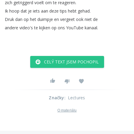
zich
getriggerd
voelt
om
te
reageren
.
Ik
hoop
dat
je
iets
aan
deze
tips
hebt
gehad
.
Druk
dan
op
het
duimpje
en
vergeet
ook
niet
de
andere
video's
te
kijken
op
ons
YouTube
kanaal
.
CELÝ TEXT JSEM POCHOPIL
Značky
:
Lectures
O materiálu