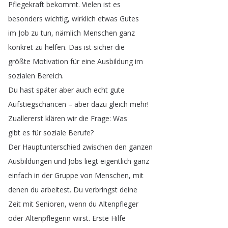
Pflegekraft
bekommt
.
Vielen
ist
es
besonders
wichtig
,
wirklich
etwas
Gutes
im
Job
zu
tun
,
nämlich
Menschen
ganz
konkret
zu
helfen
.
Das
ist
sicher
die
größte
Motivation
für
eine
Ausbildung
im
sozialen
Bereich
.
Du
hast
später
aber
auch
echt
gute
Aufstiegschancen
–
aber
dazu
gleich
mehr
!
Zuallererst
klären
wir
die
Frage
:
Was
gibt
es
für
soziale
Berufe
?
Der
Hauptunterschied
zwischen
den
ganzen
Ausbildungen
und
Jobs
liegt
eigentlich
ganz
einfach
in
der
Gruppe
von
Menschen
,
mit
denen
du
arbeitest
.
Du
verbringst
deine
Zeit
mit
Senioren
,
wenn
du
Altenpfleger
oder
Altenpflegerin
wirst
.
Erste
Hilfe