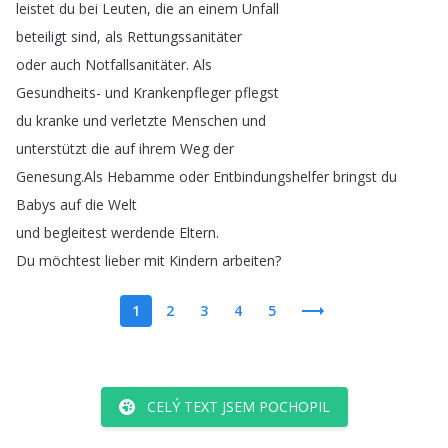
leistet
du
bei
Leuten
,
die
an
einem
Unfall
beteiligt
sind
,
als
Rettungssanitäter
oder
auch
Notfallsanitäter
.
Als
Gesundheits-
und
Krankenpfleger
pflegst
du
kranke
und
verletzte
Menschen
und
unterstützt
die
auf
ihrem
Weg
der
Genesung
.
Als
Hebamme
oder
Entbindungshelfer
bringst
du
Babys
auf
die
Welt
und
begleitest
werdende
Eltern
.
Du
möchtest
lieber
mit
Kindern
arbeiten
?
1
2
3
4
5
CELÝ TEXT JSEM POCHOPIL