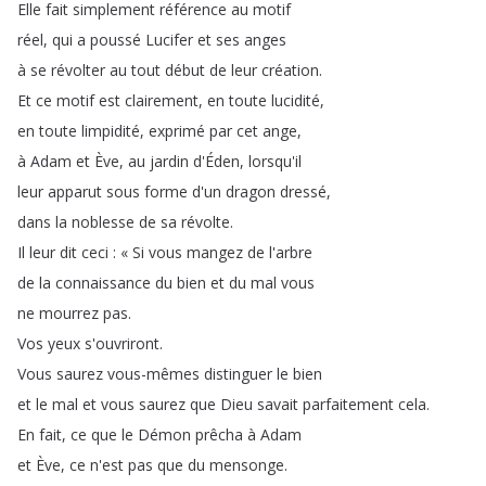
Elle
fait
simplement
référence
au
motif
réel
,
qui
a
poussé
Lucifer
et
ses
anges
à
se
révolter
au
tout
début
de
leur
création
.
Et
ce
motif
est
clairement
,
en
toute
lucidité
,
en
toute
limpidité
,
exprimé
par
cet
ange
,
à
Adam
et
Ève
,
au
jardin
d'Éden
,
lorsqu'il
leur
apparut
sous
forme
d'un
dragon
dressé
,
dans
la
noblesse
de
sa
révolte
.
Il
leur
dit
ceci
:
«
Si
vous
mangez
de
l'arbre
de
la
connaissance
du
bien
et
du
mal
vous
ne
mourrez
pas
.
Vos
yeux
s'ouvriront
.
Vous
saurez
vous-mêmes
distinguer
le
bien
et
le
mal
et
vous
saurez
que
Dieu
savait
parfaitement
cela
.
En
fait
,
ce
que
le
Démon
prêcha
à
Adam
et
Ève
,
ce
n'est
pas
que
du
mensonge
.