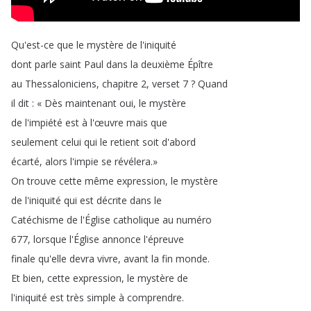
Qu'est-ce
que
le
mystère
de
l'iniquité
dont
parle
saint
Paul
dans
la
deuxième
Épître
au
Thessaloniciens
,
chapitre
2,
verset
7 ?
Quand
il
dit
:
«
Dès
maintenant
oui
,
le
mystère
de
l'impiété
est
à
l'œuvre
mais
que
seulement
celui
qui
le
retient
soit
d'abord
écarté
,
alors
l'impie
se
révélera
.
»
On
trouve
cette
même
expression
,
le
mystère
de
l'iniquité
qui
est
décrite
dans
le
Catéchisme
de
l'Église
catholique
au
numéro
677,
lorsque
l'Église
annonce
l'épreuve
finale
qu'elle
devra
vivre
,
avant
la
fin
monde
.
Et
bien
,
cette
expression
,
le
mystère
de
l'iniquité
est
très
simple
à
comprendre
.