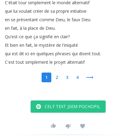
C'était
tour
simplement
le
monde
alternatif
que
lui
voulait
créer
de
sa
propre
initiative
en
se
présentant
comme
Dieu
,
le
faux
Dieu
en
fait
,
à
la
place
de
Dieu
.
Qu'est-ce
que
ça
signifie
en
clair
?
Et
bien
en
fait
,
le
mystère
de
l'iniquité
qui
est
dit
ici
en
quelques
phrases
qui
disent
tout
.
C'est
tout
simplement
le
projet
alternatif
1
2
3
4
CELÝ TEXT JSEM POCHOPIL