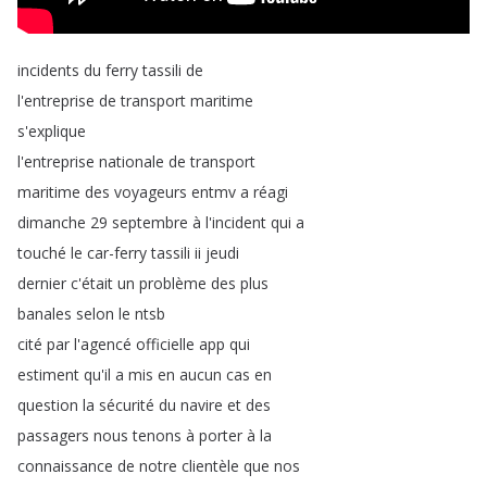
incidents
du
ferry
tassili
de
l'entreprise
de
transport
maritime
s'explique
l'entreprise
nationale
de
transport
maritime
des
voyageurs
entmv
a
réagi
dimanche
29
septembre
à
l'incident
qui
a
touché
le
car-ferry
tassili
ii
jeudi
dernier
c'était
un
problème
des
plus
banales
selon
le
ntsb
cité
par
l'agencé
officielle
app
qui
estiment
qu'il
a
mis
en
aucun
cas
en
question
la
sécurité
du
navire
et
des
passagers
nous
tenons
à
porter
à
la
connaissance
de
notre
clientèle
que
nos