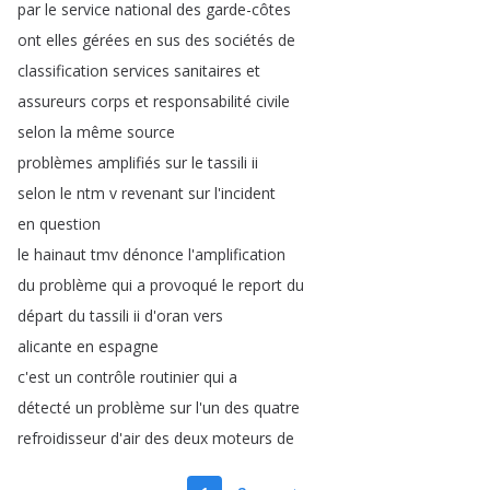
par
le
service
national
des
garde-côtes
ont
elles
gérées
en
sus
des
sociétés
de
classification
services
sanitaires
et
assureurs
corps
et
responsabilité
civile
selon
la
même
source
problèmes
amplifiés
sur
le
tassili
ii
selon
le
ntm
v
revenant
sur
l'incident
en
question
le
hainaut
tmv
dénonce
l'amplification
du
problème
qui
a
provoqué
le
report
du
départ
du
tassili
ii
d'oran
vers
alicante
en
espagne
c'est
un
contrôle
routinier
qui
a
détecté
un
problème
sur
l'un
des
quatre
refroidisseur
d'air
des
deux
moteurs
de