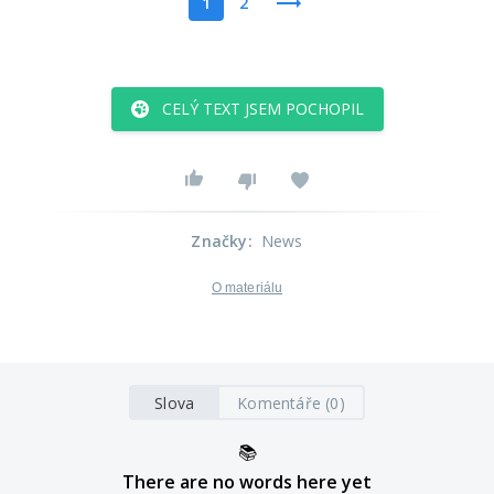
1
2
CELÝ TEXT JSEM POCHOPIL
Značky
:
News
O materiálu
Slova
Komentáře (0)
📚
There are no words here yet