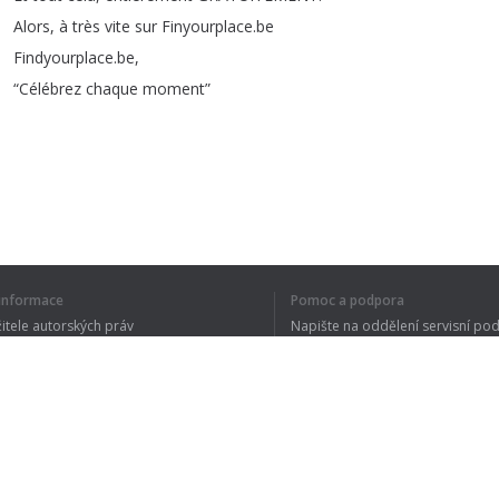
Alors
,
à
très
vite
sur
Finyourplace
.
be
Findyourplace
.
be
,
“
Célébrez
chaque
moment
”
CELÝ TEXT JSE
í informace
Pomoc a podpora
žitele autorských práv
Napište na oddělení servisní po
y ochrany osobních údajů
FAQ
 of Use
Rozšíření prohlížeče