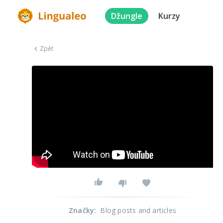
Džungle
Kurzy
Zpět
Značky
:
Blog posts and articles