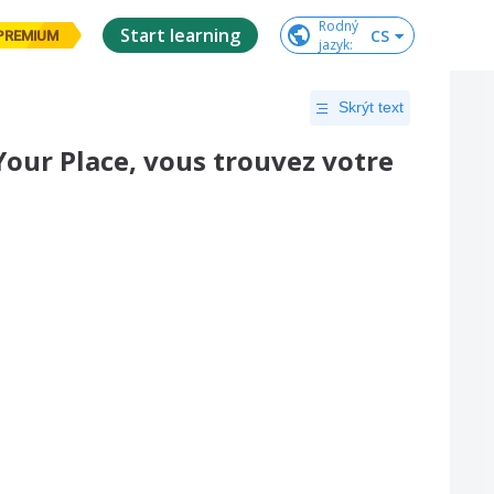
Rodný

Start learning
CS
PREMIUM
jazyk
:
Skrýt text
 Your Place, vous trouvez votre