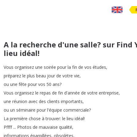
A la recherche d'une salle? sur Find
lieu idéal!
Vous
organisez
une
soirée
pour
la
fin
de
vos
études
,
préparez
le
plus
beau
jour
de
votre
vie
,
ou
une
fête
pour
vos
50
ans
?
Vous
organisez
le
repas
de
fin
d'année
de
votre
entreprise
,
une
réunion
avec
des
clients
importants
,
ou
un
séminaire
pour
l'équipe
commerciale
?
La
première
chose
à
trouver
:
le
lieu
idéal
!
Pffff
...
Photos
de
mauvaise
qualité
,
informations
éparpillées
,
obsolètes
,