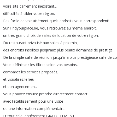
voire
site
carrément
inexistant
...
difficultés
à
cibler
votre
région
...
Pas
facile
de
voir
aisément
quels
endroits
vous
correspondent
!
Sur
Findyourplace
.
be
,
vous
retrouvez
au
même
endroit
,
un
très
grand
choix
de
salles
de
location
de
votre
région
.
Du
restaurant
privatisé
aux
salles
à
prix
mini
,
des
endroits
insolites
jusqu'aux
plus
beaux
domaines
de
prestige
.
De
la
simple
salle
de
réunion
jusqu'à
la
plus
prestigieuse
salle
de
co
Vous
définissez
les
filtres
selon
vos
besoins
,
comparez
les
services
proposés
,
et
visualisez
le
lieu
et
son
agencement
.
Vous
pouvez
ensuite
prendre
directement
contact
avec
l'établissement
pour
une
visite
ou
une
information
complémentaire
.
Et
tout
cela
,
entièrement
GRATUITEMENT
!