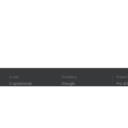
O nás
Produkty
Právn
O společnosti
Džungle
Pro dr
Pro partnery
Procvičování
Zásad
Kontakty
Slovník
Terms
Sitemap