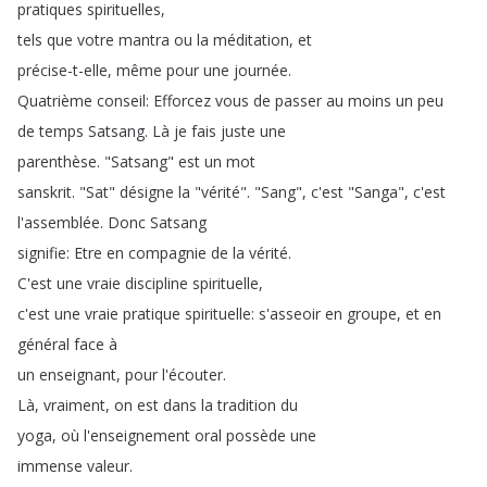
pratiques
spirituelles
,
tels
que
votre
mantra
ou
la
méditation
,
et
précise-t-elle
,
même
pour
une
journée
.
Quatrième
conseil
:
Efforcez
vous
de
passer
au
moins
un
peu
de
temps
Satsang
.
Là
je
fais
juste
une
parenthèse
.
"
Satsang
"
est
un
mot
sanskrit
.
"
Sat
"
désigne
la
"
vérité
".
"
Sang
",
c'est
"
Sanga
",
c'est
l'assemblée
.
Donc
Satsang
signifie
:
Etre
en
compagnie
de
la
vérité
.
C'est
une
vraie
discipline
spirituelle
,
c'est
une
vraie
pratique
spirituelle
:
s'asseoir
en
groupe
,
et
en
général
face
à
un
enseignant
,
pour
l'écouter
.
Là
,
vraiment
,
on
est
dans
la
tradition
du
yoga
,
où
l'enseignement
oral
possède
une
immense
valeur
.