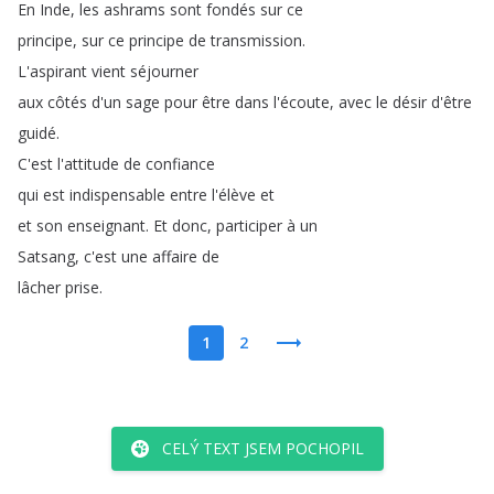
En
Inde
,
les
ashrams
sont
fondés
sur
ce
principe
,
sur
ce
principe
de
transmission
.
L'aspirant
vient
séjourner
aux
côtés
d'un
sage
pour
être
dans
l'écoute
,
avec
le
désir
d'être
guidé
.
C'est
l'attitude
de
confiance
qui
est
indispensable
entre
l'élève
et
et
son
enseignant
.
Et
donc
,
participer
à
un
Satsang
,
c'est
une
affaire
de
lâcher
prise
.
1
2
CELÝ TEXT JSEM POCHOPIL