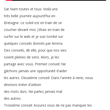
Sat
Nam
toutes
et
tous
.
Voilà
une
très
belle
journée
aujourd'hui
en
Bretagne
.
Le
soleil
est
en
train
de
se
coucher
devant
moi
.
J'étais
en
train
de
surfer
sur
le
web
et
je
suis
tombé
sur
quelques
conseils
donnés
par
Amma
.
Des
conseils
,
dit
elle
,
pour
que
nos
vies
soient
pleines
de
sens
.
Alors
,
je
les
partage
avec
vous
.
Premier
conseil
:
Ne
gâchons
jamais
une
opportunité
d'aider
les
autres
.
Deuxième
conseil
:
Dans
l'année
à
venir
,
nous
devrions
éviter
d'utiliser
des
mots
durs
.
Ne
parlez
jamais
mal
des
autres
.
Troisième
conseil
:
Assurez
vous
de
ne
pas
manquer
les