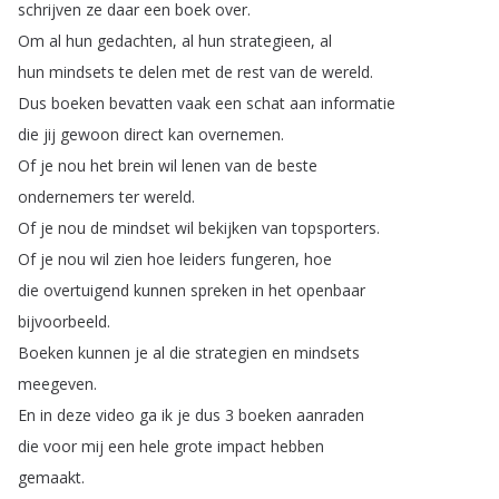
schrijven
ze
daar
een
boek
over
.
Om
al
hun
gedachten
,
al
hun
strategieen
,
al
hun
mindsets
te
delen
met
de
rest
van
de
wereld
.
Dus
boeken
bevatten
vaak
een
schat
aan
informatie
die
jij
gewoon
direct
kan
overnemen
.
Of
je
nou
het
brein
wil
lenen
van
de
beste
ondernemers
ter
wereld
.
Of
je
nou
de
mindset
wil
bekijken
van
topsporters
.
Of
je
nou
wil
zien
hoe
leiders
fungeren
,
hoe
die
overtuigend
kunnen
spreken
in
het
openbaar
bijvoorbeeld
.
Boeken
kunnen
je
al
die
strategien
en
mindsets
meegeven
.
En
in
deze
video
ga
ik
je
dus
3
boeken
aanraden
die
voor
mij
een
hele
grote
impact
hebben
gemaakt
.