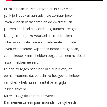
Hi
,
mijn
naam
is
Pim
Janszen
en
in
deze
video
ga
ik
je
3
boeken
aanraden
die
zomaar
jouw
leven
kunnen
veranderen
en
de
kwaliteit
van
je
leven
een
heel
stuk
omhoog
kunnen
brengen
.
Nou
,
je
moet
je
zo
voorstellen
,
met
boeken
is
het
vaak
zo
dat
mensen
gedurende
hun
hele
leven
een
heleboel
wijsheden
hebben
opgedaan
,
een
heleboel
kennis
hebben
opgedaan
,
een
heleboel
lessen
hebben
geleerd
.
En
dan
zo
tegen
het
einde
van
hun
leven
,
of
op
het
moment
dat
ze
echt
zo
het
gevoel
hebben
van
oke
,
ik
heb
nu
een
aantal
belangrijke
lessen
geleerd
.
Dit
wil
graag
delen
met
de
wereld
.
Dan
nemen
ze
een
paar
maanden
de
tijd
en
dan