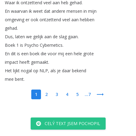
Waar
ik
ontzettend
veel
aan
heb
gehad
.
En
waarvan
ik
weet
dat
andere
mensen
in
mijn
omgeving
er
ook
ontzettend
veel
aan
hebben
gehad
.
Dus
,
laten
we
gelijk
aan
de
slag
gaan
.
Boek
1
is
Psycho
Cybernetics
.
En
dit
is
een
boek
die
voor
mij
een
hele
grote
impact
heeft
gemaakt
.
Het
lijkt
nogal
op
NLP
,
als
je
daar
bekend
mee
bent
.
1
2
3
4
5
...7
CELÝ TEXT JSEM POCHOPIL