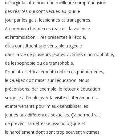
d'élargir
la
lutte
pour
une
meilleure
compréhension
des
réalités
qui
sont
vécues
au
jour
le
jour
par
les
gais
,
lesbiennes
et
transgenres
.
Au
premier
chef
de
ces
réalités
,
la
violence
et
l'intimidation
.
Très
présentes
à
l'école
,
elles
constituent
une
véritable
tragédie
dans
la
vie
de
plusieurs
jeunes
victimes
d'homophobie
,
de
lesbophobie
ou
de
transphobie
.
Pour
lutter
efficacement
contre
ces
phénomènes
,
le
Québec
doit
miser
sur
l'éducation
.
Nous
préconisons
,
par
exemple
,
le
retour
d'éducation
sexuelle
à
l'école
avec
la
visite
d'intervenantes
et
intervenants
pour
mieux
sensibiliser
les
jeunes
aux
différences
sexuelles
.
Ça
permettrait
de
prévenir
la
détresse
psychologique
et
le
harcèlement
dont
sont
trop
souvent
victimes