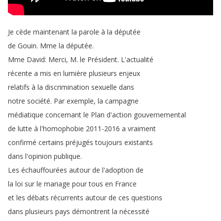
Je
cède
maintenant
la
parole
à
la
députée
de
Gouin
.
Mme
la
députée
.
Mme
David
:
Merci
,
M
.
le
Président
.
L'actualité
récente
a
mis
en
lumière
plusieurs
enjeux
relatifs
à
la
discrimination
sexuelle
dans
notre
société
.
Par
exemple
,
la
campagne
médiatique
concernant
le
Plan
d'action
gouvernemental
de
lutte
à
l'homophobie
2011-2016
a
vraiment
confirmé
certains
préjugés
toujours
existants
dans
l'opinion
publique
.
Les
échauffourées
autour
de
l'adoption
de
la
loi
sur
le
mariage
pour
tous
en
France
et
les
débats
récurrents
autour
de
ces
questions
dans
plusieurs
pays
démontrent
la
nécessité