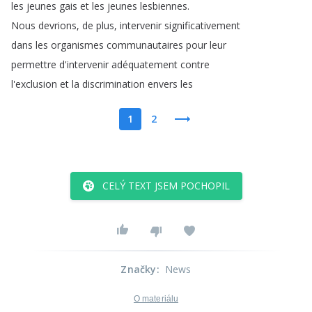
les
jeunes
gais
et
les
jeunes
lesbiennes
.
Nous
devrions
,
de
plus
,
intervenir
significativement
dans
les
organismes
communautaires
pour
leur
permettre
d'intervenir
adéquatement
contre
l'exclusion
et
la
discrimination
envers
les
1
2
CELÝ TEXT JSEM POCHOPIL
Značky
:
News
O materiálu